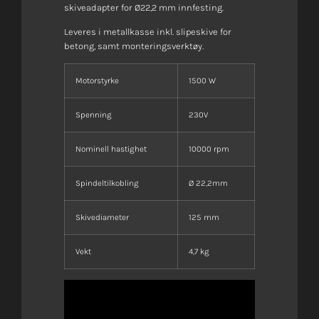
skiveadapter for Ø22,2 mm innfesting.
Leveres i metallkasse inkl. slipeskive for
betong, samt monteringsverktøy.
Motorstyrke
1500 W
Spenning
230V
Nominell hastighet
10000 rpm
Spindeltilkobling
Ø 22,2mm
Skivediameter
125 mm
Vekt
4,7 kg