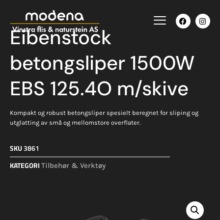
Eibenstock
betongsliper 1500W
EBS 125.4O m/skive
Kompakt og robust betongsliper spesielt beregnet for sliping og
utglatting av små og mellomstore overflater.
SKU
3861
KATEGORI
Tilbehør & Verktøy