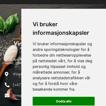
Vi bruker
informasjonskapsler
Vi bruker informasjonskapsler og
andre sporingsteknologier for å
forbedre din nettleseropplevelse
Stolt spesialforretning av alt innen flis, skifer, naturstein,
på nettstedet vårt, for å vise deg
ovner, peiser og piper
personlig tilpasset innhold og
målrettede annonser, for å
Vinstragata 82, 2640 Vinstra
analysere nettstedstrafikken vår
og for å forstå hvor våre
(+47) 415 94 200
besøkende kommer fra.
firmapost@vinstraflis.no
Godta alle