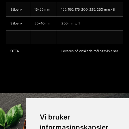
Sålbenk
15-25 mm
125, 150, 175, 200, 225, 250 mm x fl
Sålbenk
25-40 mm
250 mm x fl
OTTA
Leveres på ønskede mål og tykkelser
Vi bruker
informasjonskapsler