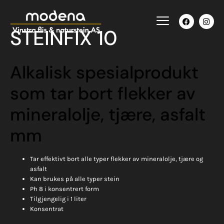
STEINFIX 10
Alkalisk spesialprodukt
som tar bort flekker av
mineralolje, tjære, asfalt
mm
Tar effektivt bort alle typer flekker av mineralolje, tjære og
asfalt
Kan brukes på alle typer stein
Ph 8 i konsentrert form
Tilgjengelig i 1 liter
Konsentrat