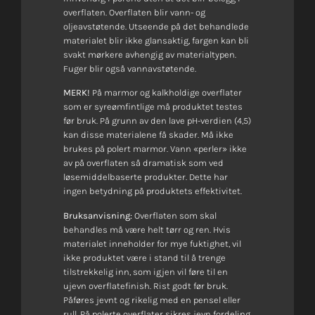
overflaten. Overflaten blir vann- og
oljeavstøtende. Utseende på det behandlede
materialet blir ikke glansaktig, fargen kan bli
svakt mørkere avhengig av materialtypen.
Fuger blir også vannavstøtende.
MERK!
På marmor og kalkholdige overflater
som er syre­ømfintlige må produktet testes
før bruk. På grunn av den lave pH-verdien (4,5)
kan disse materialene få skader. Må ikke
brukes på polert marmor. Vann «perler» ikke
av på overflaten så dramatisk som ved
løsemiddel­baserte produkter. Dette har
ingen betydning på produktets effektivitet.
Bruksanvisning:
Overflaten som skal
behandles må være helt tørr og ren. Hvis
materialet inneholder for mye fuktighet, vil
ikke produktet være i stand til å trenge
tilstrekkelig inn, som igjen vil føre til en
ujevn overflatefinish. Rist godt før bruk.
Påføres jevnt og rikelig med en pensel eller
rull. På polerte overflater sikres jevn fordeling