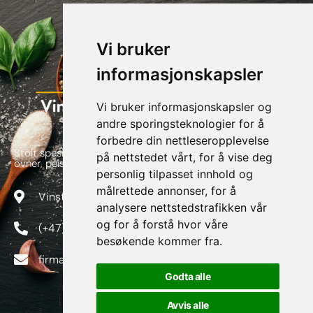
Vi bruker
informasjonskapsler
Vi bruker informasjonskapsler og
andre sporingsteknologier for å
forbedre din nettleseropplevelse
Stolt spesialforretning av alt innen flis, skifer, naturstein,
på nettstedet vårt, for å vise deg
ovner, peiser og piper
personlig tilpasset innhold og
målrettede annonser, for å
Vinstragata 82, 2640 Vinstra
analysere nettstedstrafikken vår
og for å forstå hvor våre
(+47) 415 94 200
besøkende kommer fra.
firmapost@vinstraflis.no
Godta alle
Avvis alle