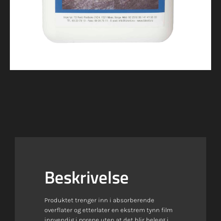
Beskrivelse
Produktet trenger inn i absorberende
overflater og etterlater en ekstrem tynn film
innvendig i porene uten at det blir belegg i