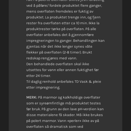
ved å påføre/ fordele produktet flere ganger,
mens overflaten fremdeles er fuktig av
produktet. La produktet trenge inn, og fjern
rester fra overflaten etter ca 10 min. Ikke la
produktrester tørke på overflaten. På alle
overflater anbefales det å gjennomføre
impregneringen to ganger. Behandlingen kan
gjentas når det ikke lenger synes våte
flekker på overflaten (2-8 timer). Brukt
redskap rengjøres med vann.
Den behandlede overflaten skal ikke
utsettes for vann eller annen fuktighet før
etter 24 timer.
Til daglig renhold anbefales TD Vask & pleie
etter impregnering.
MERK:
På marmor og kalkholdige overflater
som er syreømfintlige må produktet testes
før bruk. På grunn av den lave pH-verdien kan
disse materialene få skader. Må ikke brukes
på polert marmor. Vann «perler» ikke av på
overflaten så dramatisk som ved