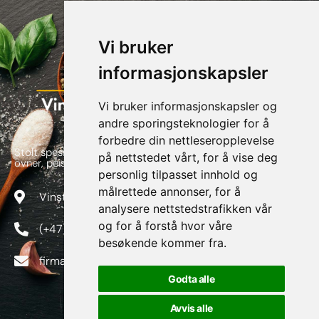
Vi bruker
informasjonskapsler
Vi bruker informasjonskapsler og
andre sporingsteknologier for å
forbedre din nettleseropplevelse
Stolt spesialforretning av alt innen flis, skifer, naturstein,
på nettstedet vårt, for å vise deg
ovner, peiser og piper
personlig tilpasset innhold og
målrettede annonser, for å
Vinstragata 82, 2640 Vinstra
analysere nettstedstrafikken vår
og for å forstå hvor våre
(+47) 415 94 200
besøkende kommer fra.
firmapost@vinstraflis.no
Godta alle
Avvis alle