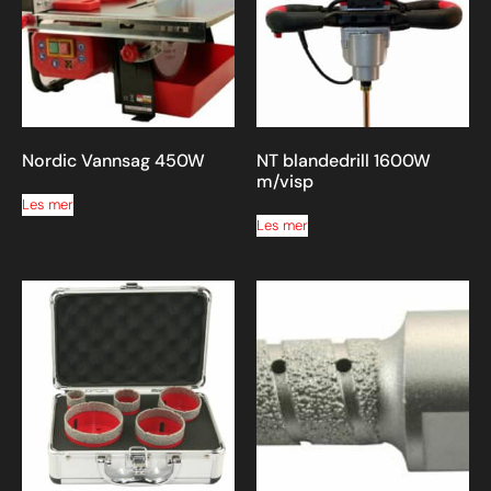
Nordic Vannsag 450W
NT blandedrill 1600W
m/visp
Les mer
Les mer