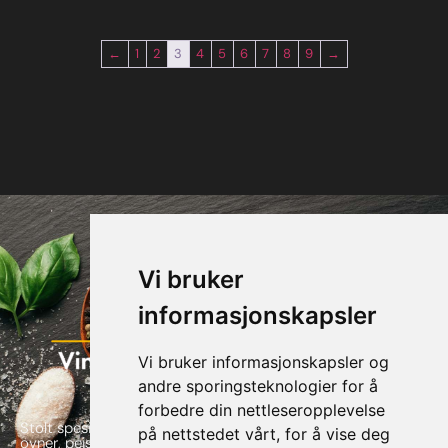
←
1
2
3
4
5
6
7
8
9
→
Vi bruker
informasjonskapsler
Vi bruker informasjonskapsler og
andre sporingsteknologier for å
forbedre din nettleseropplevelse
Stolt spesialforretning av alt innen flis, skifer, naturstein,
på nettstedet vårt, for å vise deg
ovner, peiser og piper