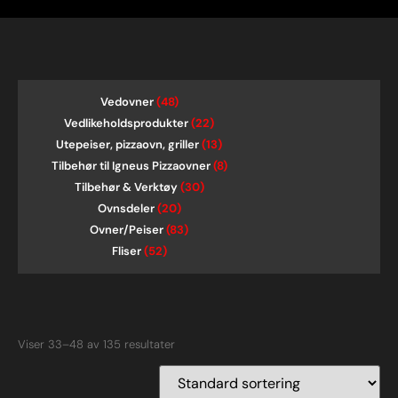
Vedovner
(48)
Vedlikeholdsprodukter
(22)
Utepeiser, pizzaovn, griller
(13)
Tilbehør til Igneus Pizzaovner
(8)
Tilbehør & Verktøy
(30)
Ovnsdeler
(20)
Ovner/Peiser
(83)
Fliser
(52)
Viser 33–48 av 135 resultater