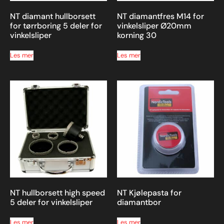
NT diamant hullborsett
NT diamantfres M14 for
for tørrboring 5 deler for
vinkelsliper Ø20mm
vinkelsliper
korning 30
Les mer
Les mer
NT hullborsett high speed
NT Kjølepasta for
5 deler for vinkelsliper
diamantbor
Les mer
Les mer