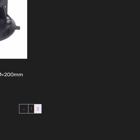
 Ø=200mm
←
1
2