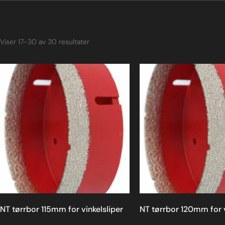
Viser 17–30 av 30 resultater
NT tørrbor 115mm for vinkelsliper
NT tørrbor 120mm for v