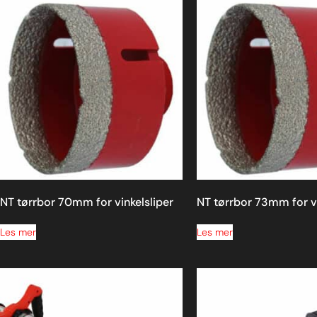
NT tørrbor 70mm for vinkelsliper
NT tørrbor 73mm for vi
Les mer
Les mer