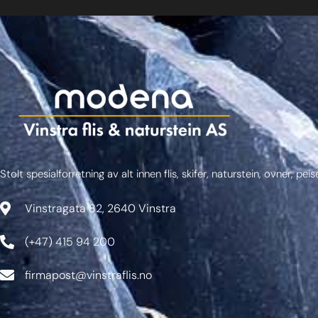
Stolt spesialforretning av alt innen flis, skifer, naturstein, ovner, pei
Vinstragata 82, 2640 Vinstra
(+47) 415 94 200
firmapost@vinstraflis.no