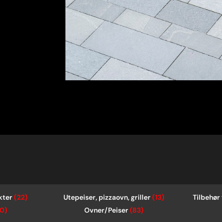
kter
(22)
Utepeiser, pizzaovn, griller
(13)
Tilbehør 
0)
Ovner/Peiser
(83)