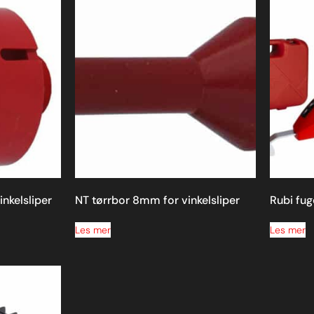
nkelsliper
NT tørrbor 8mm for vinkelsliper
Rubi fug
Les mer
Les mer