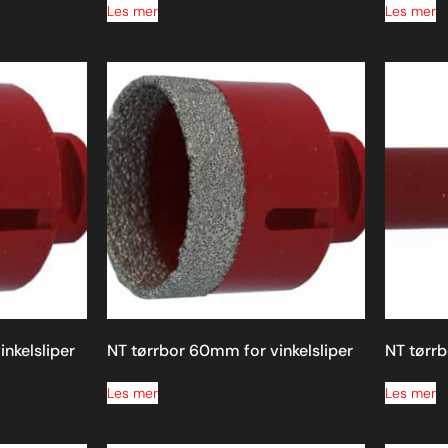
Les mer
Les mer
nkelsliper
NT tørrbor 60mm for vinkelsliper
NT tørrb
Les mer
Les mer