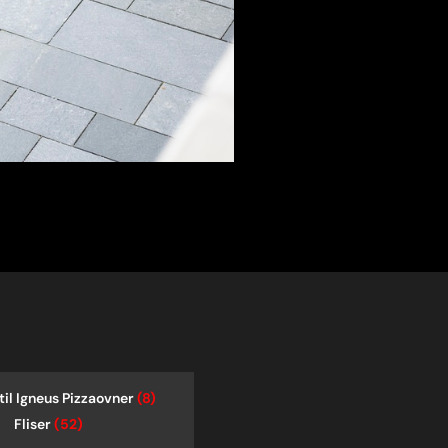
til Igneus Pizzaovner
(8)
Fliser
(52)