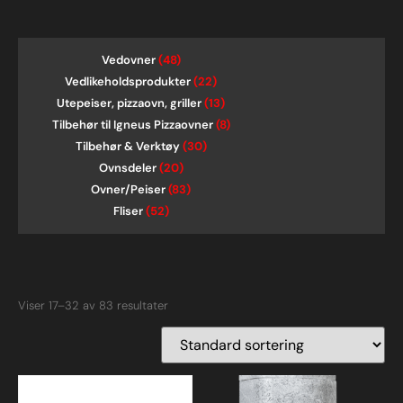
Vedovner
(48)
Vedlikeholdsprodukter
(22)
Utepeiser, pizzaovn, griller
(13)
Tilbehør til Igneus Pizzaovner
(8)
Tilbehør & Verktøy
(30)
Ovnsdeler
(20)
Ovner/Peiser
(83)
Fliser
(52)
Viser 17–32 av 83 resultater