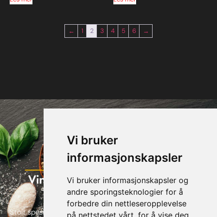
←
1
2
3
4
5
6
→
Vi bruker
informasjonskapsler
Vi bruker informasjonskapsler og
andre sporingsteknologier for å
forbedre din nettleseropplevelse
Stolt spesialforretning av alt innen flis, skifer, naturstein,
på nettstedet vårt, for å vise deg