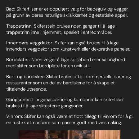
Bad
: Skiferfliser er et populært valg for badegulv og vegger
på grunn av deres naturlige sklisikkerhet og estetiske appell.
Trappetrinn
: Skiferstein brukes noen ganger til å lage
trappetrinn inne i hjemmet, spesielt i entréområder.
Innendørs veggdekor
: Skifer kan også brukes til å lage
innendørs veggdekor som kunstverk eller dekorative paneler.
Bordplater
: Noen velger å lage spisebord eller salongbord
med skifer som bordplate for en unik stil.
Bar- og bardisker
: Skifer brukes ofte i kommersielle barer og
restauranter som en del av bardiskene for å skape et
tiltalende utseende.
Gangsoner
: I inngangspartier og korridorer kan skiferfliser
brukes til å lage slitesterke gangsoner.
Vinrom
: Skifer kan også være et flott tillegg til vinrom for å gi
en rustikk atmosfære som passer godt med vinsmaking.