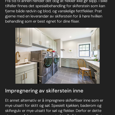
Fra tid til annen hender det dog at flekker ikke gir slipp. I slike
tilfeller finnes det spesialbehandling for skiferstein som kan
fjerne både rødvin og blod, og vanskelige fettflekker. Prat
gjerne med en leverandør av skiferstein for å høre hvilken
behandling som er best egnet for dine fliser.
Impregnering av skiferstein inne
Et annet alternativ er å impregnere skiferfliser inne som er
mye utsatt for skitt og søl. Spesielt kjøkken, baderom og
skifergulv er mye utsatt for søl og flekker. Derfor er dette