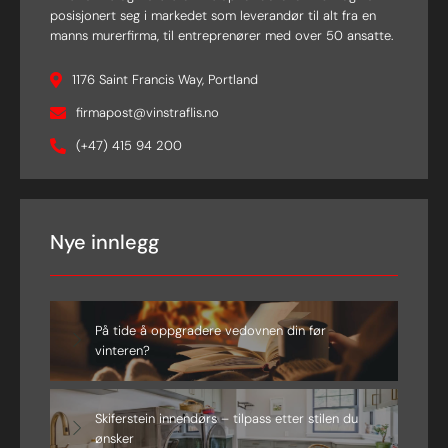
posisjonert seg i markedet som leverandør til alt fra en
manns murerfirma, til entreprenører med over 50 ansatte.
1176 Saint Francis Way, Portland
firmapost@vinstraflis.no
(+47) 415 94 200
Nye innlegg
På tide å oppgradere vedovnen din før
vinteren?
Skiferstein innendørs – tilpass etter stilen du
ønsker