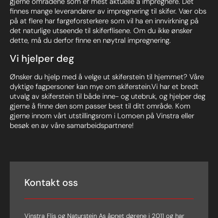
gjerne områdene som er mest aktuelle å impregnere. Det
finnes mange leverandører av impregnering til skifer. Vær obs
på at flere har fargeforsterkere som vil ha en innvirkning på
det naturlige utseende til skiferflisene. Om du ikke ønsker
dette, må du derfor finne en nøytral impregnering.
Vi hjelper deg
Ønsker du hjelp med å velge ut skiferstein til hjemmet? Våre
dyktige fagpersoner kan mye om skiferstein.Vi har et bredt
utvalg av skiferstein til både inne- og utebruk, og hjelper deg
gjerne å finne den som passer best til ditt område. Kom
gjerne innom vårt utstillingsrom i Lomoen på Vinstra eller
besøk en av våre samarbeidspartnere!
Kontakt oss
Vinstra Flis og Naturstein As åpnet dørene i 2011 og har