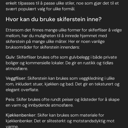
enkelt tilpasses til å passe ulike stiler, noe som gjør det til et
svært populært valg for ulike formål.
Hvor kan du bruke skiferstein inne?
Ettersom det finnes mange ulike former for skiferfliser å velge
mellom, har du muligheten til å innrede hjemmet med
skiferstein på mange ulike måter. Her er noen vanlige
bruksområder for skiferstein innendørs:
Gulv
: Skiferfliser brukes ofte som gulvbelegg i både private
boliger og kommersielle lokaler. De gir en rustikk og tidløs
atmosfære.
Veggfliser
: Skiferstein kan brukes som veggkledning i ulike
rom, inkludert stuer, kjøkken og bad. Det gir en teksturert og
elegant overflate.
Peis
: Skifer brukes ofte rundt peiser og ildsteder for å skape
en varm og innbydende atmosfære.
Kjøkkenbenker
: Skifer kan brukes som materiale for
kjøkkenbenker. Det er slitesterkt og motstandsdyktig mot
varme.